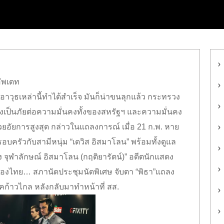
ุธเหล่านี้ทำได้สำเร็จ มันก็น่าขนลุกแล้ว กระทรวง
 ซึ่งเป็นภัยต่อความมั่นคงทั้งของสหรัฐฯ และความมั่นคง
วยอัยการสูงสุด กล่าวในแถลงการณ์ เมื่อ 21 ก.พ. หาย
บครัวกับสามีหนุ่ม “เดวิส อิสมาโลน” พร้อมทั้งดูแล
ิง จุฬาลักษณ์ อิสมาโลน (กฤติยารัตน์)” อดีตนักแสดง
งไทย… สภานัดประชุมนัดพิเศษ จับตา “พิธา”แถลง
าวไกล หลังกลับมาทำหน้าที่ สส.