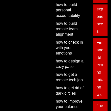
how to build
exp
personal
accountability
erie
how to build
nce
remote team
s
alignment
how to check in
Fin
with your
anc
emotions
ial
how to design a
eco
cozy patio
no
how to get a
mic
remote tech job
ne
how to get rid of
dark circles
ws
how to improve
fine
your balance