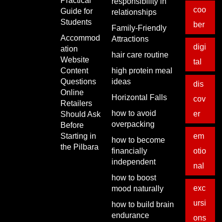
Practical
responsibility in
coo
Guide for
relationships
Students
ber
Family-Friendly
Accommod
Attractions
digi
ation
hair care routine
Website
tal
Content
high protein meal
Questions
ideas
dis
Online
Horizontal Falls
cov
Retailers
how to avoid
er
Should Ask
overpacking
Before
Starting in
em
how to become
the Pilbara
financially
otio
independent
nal
how to boost
exc
mood naturally
ursi
how to build brain
endurance
ons