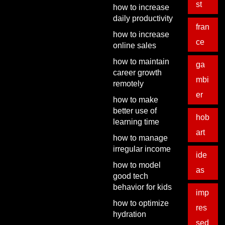
st
how to increase
daily productivity
fran
how to increase
ce
online sales
how to maintain
ga
career growth
mbi
remotely
er
how to make
better use of
hob
learning time
art
how to manage
irregular income
ide
how to model
as
good tech
behavior for kids
imp
how to optimize
res
hydration
sed