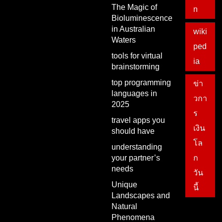
The Magic of
n
Bioluminescence
in Australian
wiki
Waters
ped
tools for virtual
ia
brainstorming
top programming
ข่า
languages in
วกา
2025
ร
travel apps you
เงิน
should have
โล
understanding
your partner’s
ก
needs
วัน
Unique
นี้
Landscapes and
Natural
Phenomena