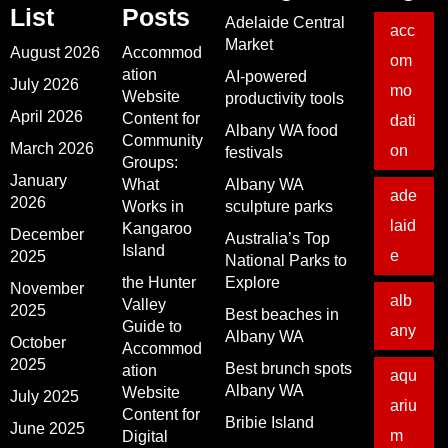
List
Posts
Adelaide Central
acc
Market
August 2026
Accommod
om
ation
AI-powered
July 2026
mo
Website
productivity tools
April 2026
Content for
dati
Albany WA food
Community
March 2026
on
festivals
Groups:
January
What
Albany WA
ade
2026
Works in
sculpture parks
laid
Kangaroo
December
Australia’s Top
Island
e
2025
National Parks to
the Hunter
Explore
November
alb
Valley
2025
Best beaches in
Guide to
any
Albany WA
October
Accommod
2025
Best brunch spots
ation
aqu
Albany WA
Website
July 2025
ariu
Content for
Bribie Island
June 2025
m
Digital