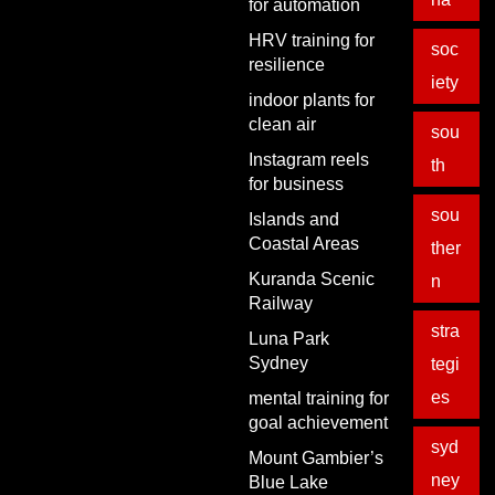
for automation
HRV training for
soc
resilience
iety
indoor plants for
clean air
sou
Instagram reels
th
for business
sou
Islands and
Coastal Areas
ther
Kuranda Scenic
n
Railway
stra
Luna Park
Sydney
tegi
es
mental training for
goal achievement
syd
Mount Gambier’s
ney
Blue Lake