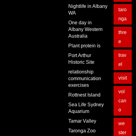
Nightlife in Albany
taro
WA
nga
One day in
Albany Western
thre
Australia
e
Plant protein is
trav
Port Arthur
Historic Site
el
relationship
visit
communication
exercises
vol
Rottnest Island
can
Sea Life Sydney
o
Aquarium
Tamar Valley
we
Taronga Zoo
ster