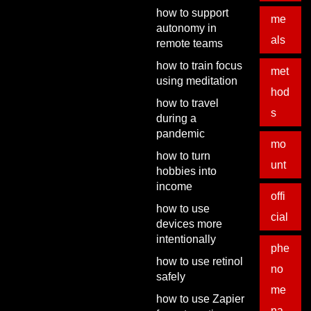
how to support
me
autonomy in
als
remote teams
how to train focus
met
using meditation
hod
how to travel
s
during a
pandemic
mo
how to turn
unt
hobbies into
income
offi
how to use
cial
devices more
intentionally
phe
how to use retinol
no
safely
me
how to use Zapier
na