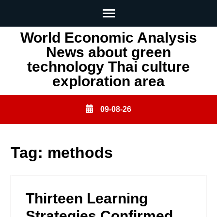
Skip
World Economic Analysis
to
News about green
content
technology Thai culture
(Press
exploration area
Enter)
09-08-26
Tag:
methods
Thirteen Learning
Strategies Confirmed