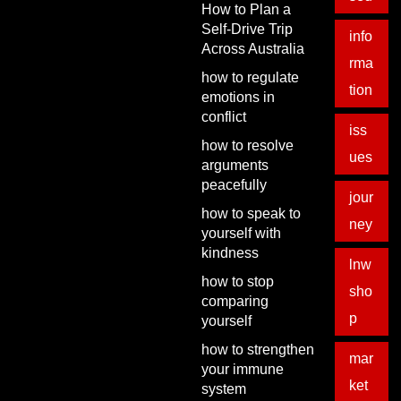
How to Plan a
Self-Drive Trip
info
Across Australia
rma
how to regulate
tion
emotions in
conflict
iss
how to resolve
ues
arguments
peacefully
jour
how to speak to
ney
yourself with
kindness
lnw
how to stop
sho
comparing
p
yourself
how to strengthen
mar
your immune
ket
system