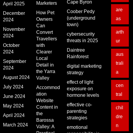
Cape Byron
Marketers
April 2025
are
Coober Pedy
How Pet
December
(underground
as
Owners
2024
town)
Can
November
arth
Convert
cybersecurity
2024
Travellers
threats in 2025
ur
October
with
Daintree
2024
Clearer
aus
Rainforest
Local
September
trali
Detail in
digital marketing
2024
the Yarra
a
strategy
August 2024
Valley
effect of light
cen
July 2024
Accommod
exposure on
ation
tral
hormone levels
June 2024
Website
effective co-
May 2024
Content in
chil
parenting
the
April 2024
dre
strategies
Barossa
March 2024
n
Valley: A
emotional