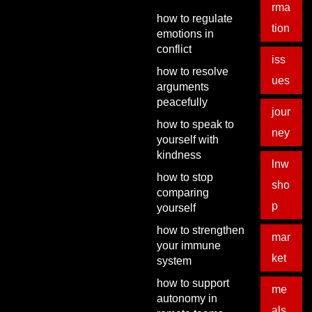
rma
how to regulate
tion
emotions in
conflict
iss
how to resolve
ues
arguments
peacefully
jour
how to speak to
ney
yourself with
kindness
lnw
how to stop
sho
comparing
p
yourself
how to strengthen
mar
your immune
ket
system
how to support
me
autonomy in
als