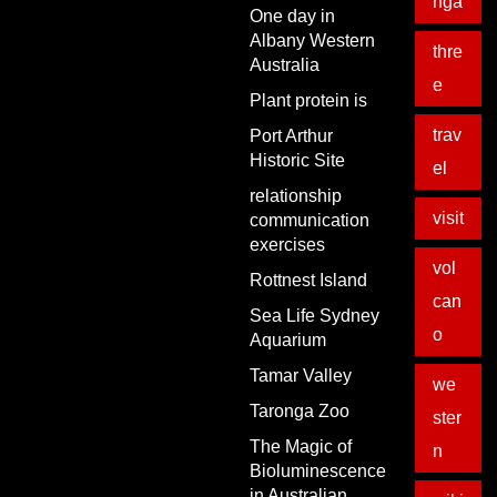
nga
One day in
Albany Western
thre
Australia
e
Plant protein is
trav
Port Arthur
Historic Site
el
relationship
visit
communication
exercises
vol
Rottnest Island
can
Sea Life Sydney
o
Aquarium
Tamar Valley
we
Taronga Zoo
ster
The Magic of
n
Bioluminescence
in Australian