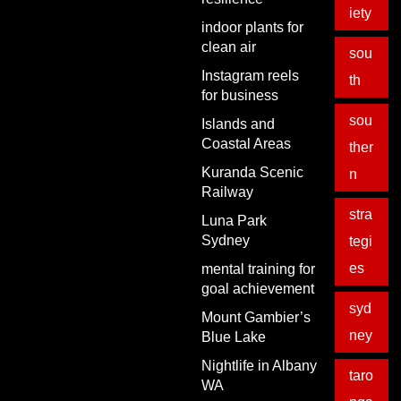
iety
indoor plants for
clean air
sou
Instagram reels
th
for business
sou
Islands and
Coastal Areas
ther
Kuranda Scenic
n
Railway
stra
Luna Park
Sydney
tegi
es
mental training for
goal achievement
syd
Mount Gambier’s
ney
Blue Lake
Nightlife in Albany
taro
WA