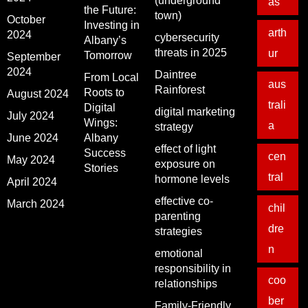
(underground
as
the Future:
town)
October
Investing in
arth
2024
cybersecurity
Albany’s
threats in 2025
ur
Tomorrow
September
2024
Daintree
From Local
aus
Rainforest
Roots to
August 2024
trali
Digital
digital marketing
July 2024
Wings:
a
strategy
June 2024
Albany
effect of light
Success
cen
May 2024
exposure on
Stories
tral
hormone levels
April 2024
effective co-
March 2024
chil
parenting
dre
strategies
n
emotional
responsibility in
coo
relationships
ber
Family-Friendly