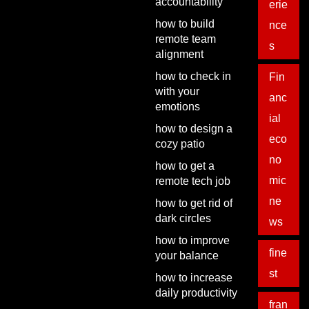
accountability
erie
how to build
nce
remote team
s
alignment
how to check in
Fin
with your
anc
emotions
ial
how to design a
eco
cozy patio
no
how to get a
mic
remote tech job
ne
how to get rid of
dark circles
ws
how to improve
fine
your balance
st
how to increase
daily productivity
fran