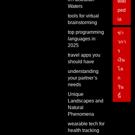
wiki
Waters
ped
tools for virtual
ia
brainstorming
top programming
ข่า
languages in
วกา
2025
ร
travel apps you
เงิน
should have
โล
understanding
your partner’s
ก
needs
วัน
Unique
นี้
Landscapes and
Natural
Phenomena
wearable tech for
health tracking