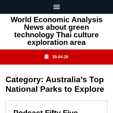
Skip
World Economic Analysis
to
News about green
content
technology Thai culture
(Press
exploration area
Enter)
30-04-26
Category:
Australia’s Top
National Parks to Explore
Podcast Fifty Five