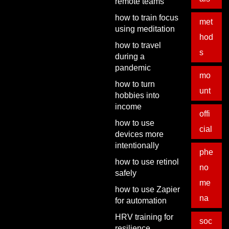
remote teams
how to train focus
met
using meditation
hod
how to travel
s
during a
pandemic
mo
how to turn
unt
hobbies into
income
offi
how to use
cial
devices more
intentionally
phe
how to use retinol
no
safely
me
how to use Zapier
na
for automation
HRV training for
soc
resilience