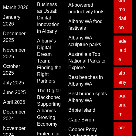
om
Business
AI-powered
March 2026
mo
as Usual:
productivity tools
January
Digital
dati
Albany WA food
2026
Innovation
on
festivals
in Albany
December
Albany WA
2025
Albany’s
ade
sculpture parks
Digital
November
laid
Dream
Australia’s Top
2025
e
Team:
National Parks to
October
Finding the
Explore
2025
alb
Right
Best beaches in
Partners
any
July 2025
Albany WA
The Digital
June 2025
Best brunch spots
aqu
Backbone:
Albany WA
April 2025
Supporting
ariu
Bribie Island
Albany’s
December
m
Growing
2024
Cape Byron
Economy
are
November
Coober Pedy
Fintech for
2024