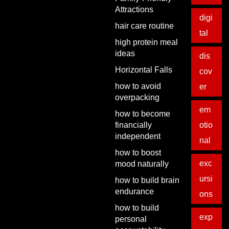
Attractions
digi
hair care routine
tal
high protein meal
ideas
dis
Horizontal Falls
cov
how to avoid
er
overpacking
em
how to become
financially
otio
independent
nal
how to boost
exc
mood naturally
ursi
how to build brain
endurance
ons
how to build
exp
personal