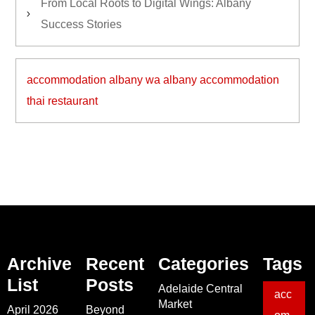
From Local Roots to Digital Wings: Albany
Success Stories
accommodation albany wa
albany accommodation
thai restaurant
Archive
Recent
Categories
Tags
List
Posts
Adelaide Central
acc
Market
April 2026
Beyond