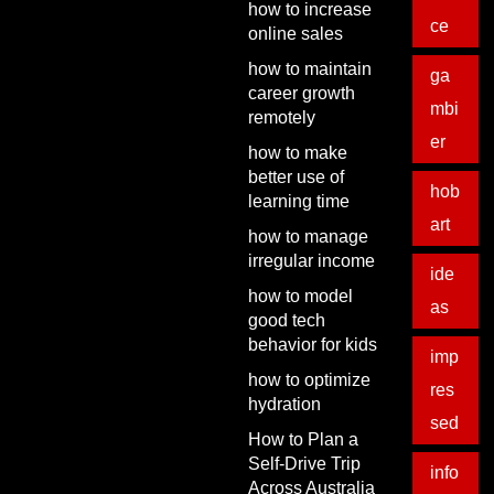
how to increase
ce
online sales
how to maintain
ga
career growth
mbi
remotely
er
how to make
better use of
hob
learning time
art
how to manage
irregular income
ide
how to model
as
good tech
behavior for kids
imp
how to optimize
res
hydration
sed
How to Plan a
Self-Drive Trip
info
Across Australia