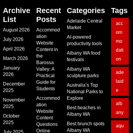
Archive
Recent
Categories
Tags
List
Posts
Adelaide Central
acc
Market
August 2026
Accommod
om
ation
AI-powered
July 2026
mo
Website
productivity tools
April 2026
Content in
dati
Albany WA food
the
March 2026
on
festivals
Barossa
January
Valley: A
Albany WA
ade
2026
Practical
sculpture parks
laid
Guide for
December
Australia’s Top
Students
e
2025
National Parks to
Accommod
Explore
November
alb
ation
2025
Best beaches in
Website
any
Albany WA
October
Content
2025
Best brunch spots
Questions
aqu
Albany WA
Online
July 2025