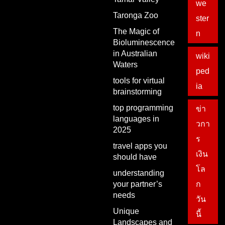
we
Taronga Zoo
ster
The Magic of
n
Bioluminescence
in Australian
wiki
Waters
ped
tools for virtual
ia
brainstorming
top programming
ข่า
languages in
วกา
2025
ร
travel apps you
เงิน
should have
โล
understanding
your partner’s
ก
needs
วัน
Unique
นี้
Landscapes and