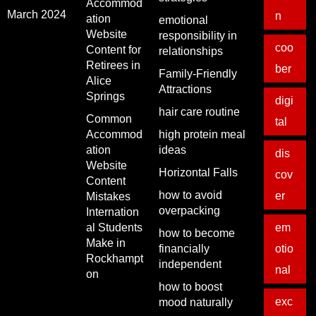
Accommod
March 2024
n
ation
emotional
Website
responsibility in
coo
Content for
relationships
Retirees in
ber
Family-Friendly
Alice
Attractions
Springs
digi
hair care routine
Common
tal
Accommod
high protein meal
ation
ideas
dis
Website
Horizontal Falls
cov
Content
how to avoid
er
Mistakes
overpacking
Internation
al Students
em
how to become
Make in
financially
otio
Rockhampt
independent
nal
on
how to boost
exc
mood naturally