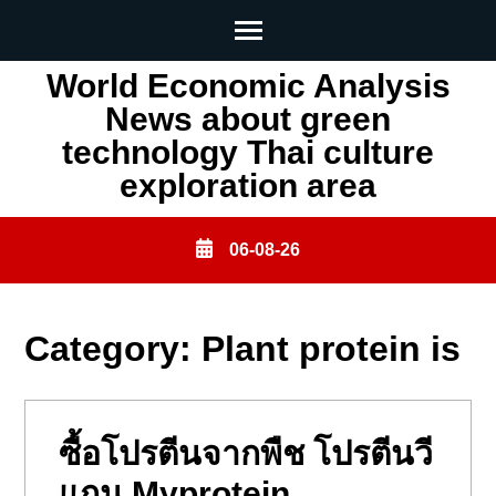
Skip
World Economic Analysis
to
News about green
content
technology Thai culture
(Press
exploration area
Enter)
06-08-26
Category:
Plant protein is
ซื้อโปรตีนจากพืช โปรตีนวี
แกน Myprotein