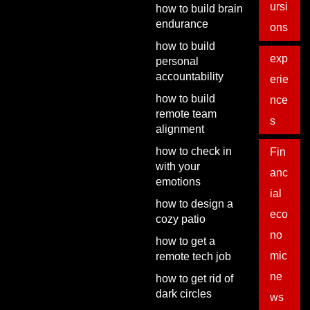
ursi
how to build brain
endurance
ons
how to build
exp
personal
accountability
erie
how to build
nce
remote team
s
alignment
how to check in
Fin
with your
anc
emotions
ial
how to design a
eco
cozy patio
no
how to get a
mic
remote tech job
ne
how to get rid of
dark circles
ws