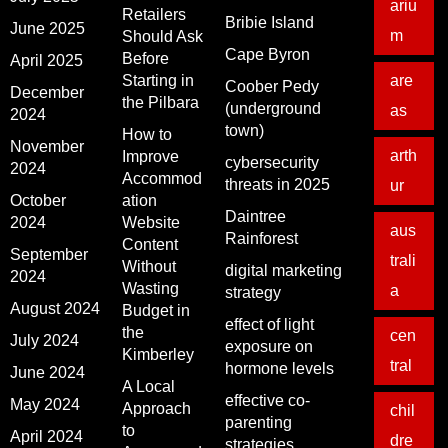
ariu
Retailers
Bribie Island
June 2025
m
Should Ask
Cape Byron
Before
April 2025
Starting in
are
Coober Pedy
December
the Pilbara
(underground
as
2024
town)
How to
November
arth
Improve
cybersecurity
2024
Accommod
threats in 2025
ur
October
ation
Daintree
2024
Website
aus
Rainforest
Content
September
trali
Without
digital marketing
2024
Wasting
a
strategy
August 2024
Budget in
effect of light
the
cen
July 2024
exposure on
Kimberley
tral
hormone levels
June 2024
A Local
effective co-
May 2024
Approach
chil
parenting
to
April 2024
dre
strategies