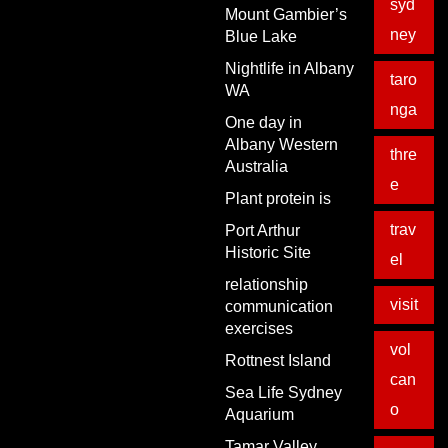
syd
Mount Gambier’s
ney
Blue Lake
Nightlife in Albany
taro
WA
nga
One day in
Albany Western
thre
Australia
e
Plant protein is
trav
Port Arthur
Historic Site
el
relationship
visit
communication
exercises
vol
Rottnest Island
can
Sea Life Sydney
o
Aquarium
Tamar Valley