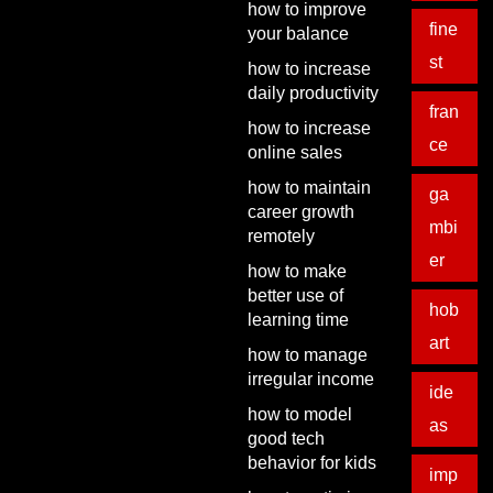
how to improve
fine
your balance
st
how to increase
daily productivity
fran
how to increase
ce
online sales
how to maintain
ga
career growth
mbi
remotely
er
how to make
better use of
hob
learning time
art
how to manage
irregular income
ide
how to model
as
good tech
behavior for kids
imp