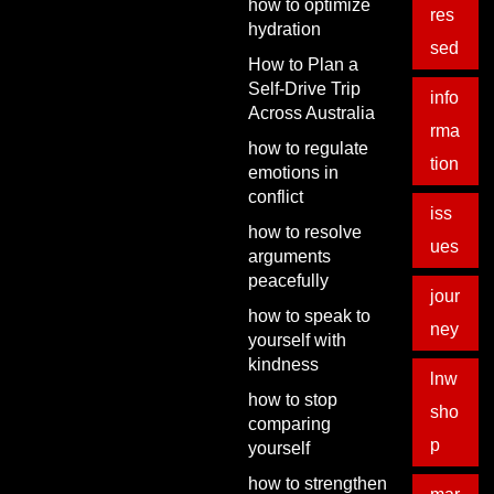
how to optimize
res
hydration
sed
How to Plan a
Self-Drive Trip
info
Across Australia
rma
how to regulate
tion
emotions in
conflict
iss
how to resolve
ues
arguments
peacefully
jour
how to speak to
ney
yourself with
kindness
lnw
how to stop
sho
comparing
p
yourself
how to strengthen