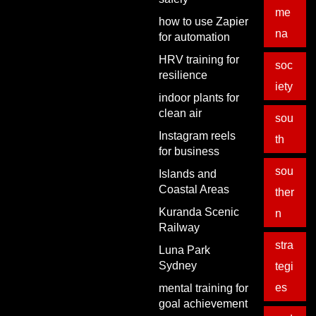
me
how to use Zapier
na
for automation
HRV training for
soc
resilience
iety
indoor plants for
clean air
sou
Instagram reels
th
for business
sou
Islands and
Coastal Areas
ther
Kuranda Scenic
n
Railway
stra
Luna Park
Sydney
tegi
es
mental training for
goal achievement