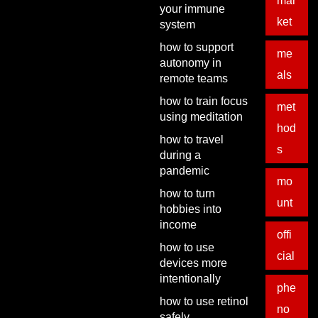
mar
your immune
ket
system
how to support
me
autonomy in
als
remote teams
how to train focus
met
using meditation
hod
how to travel
s
during a
pandemic
mo
how to turn
unt
hobbies into
income
offi
how to use
cial
devices more
intentionally
phe
how to use retinol
no
safely