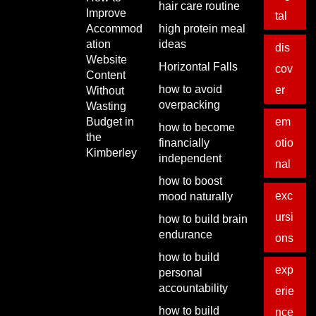
hair care routine
Improve
tal
Accommod
high protein meal
ation
ideas
dis
Website
Horizontal Falls
cov
Content
how to avoid
er
Without
overpacking
Wasting
Budget in
em
how to become
the
financially
otio
Kimberley
independent
nal
how to boost
exc
mood naturally
ursi
how to build brain
endurance
ons
how to build
exp
personal
accountability
erie
how to build
nce