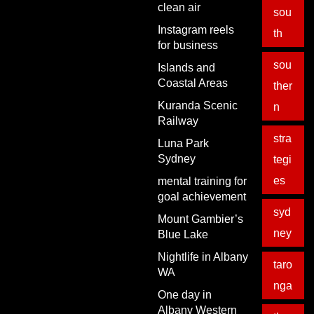
clean air
sou
Instagram reels
th
for business
sou
Islands and
Coastal Areas
ther
Kuranda Scenic
n
Railway
stra
Luna Park
Sydney
tegi
es
mental training for
goal achievement
syd
Mount Gambier’s
ney
Blue Lake
Nightlife in Albany
taro
WA
nga
One day in
Albany Western