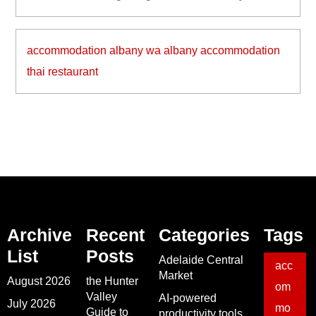
accommodation albany wa
albany accommodation
thai restaurant
Archive
Recent
Categories
Tags
List
Posts
Adelaide Central
acc
Market
August 2026
the Hunter
om
Valley
AI-powered
July 2026
mo
Guide to
productivity tools