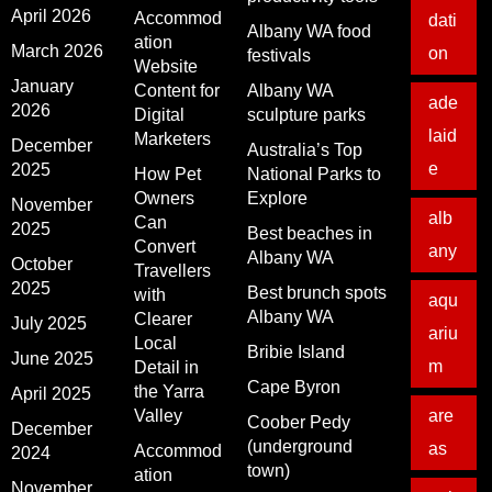
April 2026
Accommod
dati
Albany WA food
ation
March 2026
on
festivals
Website
January
Content for
Albany WA
ade
2026
Digital
sculpture parks
laid
Marketers
December
Australia’s Top
e
2025
How Pet
National Parks to
Owners
Explore
November
alb
Can
2025
Best beaches in
Convert
any
Albany WA
October
Travellers
2025
Best brunch spots
with
aqu
Albany WA
Clearer
July 2025
ariu
Local
Bribie Island
June 2025
m
Detail in
Cape Byron
the Yarra
April 2025
Valley
are
Coober Pedy
December
(underground
as
Accommod
2024
town)
ation
November