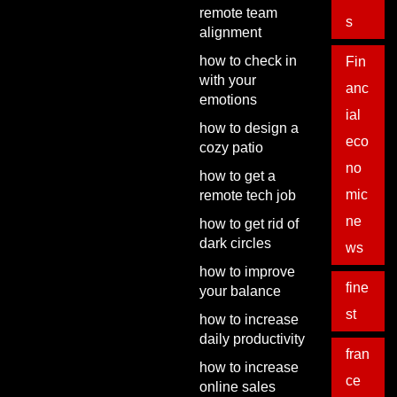
remote team
s
alignment
how to check in
Fin
with your
anc
emotions
ial
how to design a
eco
cozy patio
no
how to get a
mic
remote tech job
ne
how to get rid of
dark circles
ws
how to improve
fine
your balance
st
how to increase
daily productivity
fran
how to increase
ce
online sales