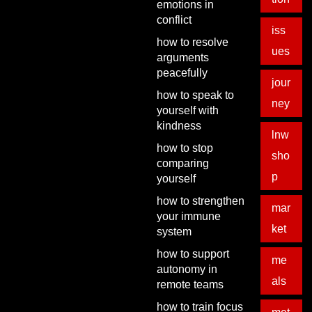
emotions in
conflict
iss
how to resolve
ues
arguments
peacefully
jour
how to speak to
ney
yourself with
kindness
lnw
how to stop
sho
comparing
p
yourself
how to strengthen
mar
your immune
ket
system
how to support
me
autonomy in
als
remote teams
how to train focus