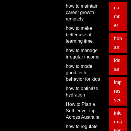
how to maintain
ga
career growth
mbi
remotely
er
how to make
better use of
hob
learning time
art
how to manage
irregular income
ide
how to model
as
good tech
behavior for kids
imp
how to optimize
res
hydration
sed
How to Plan a
Self-Drive Trip
info
Across Australia
rma
how to regulate
tion