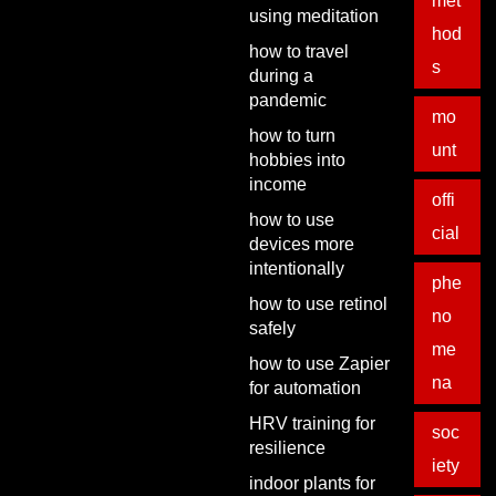
met
using meditation
hod
how to travel
s
during a
pandemic
mo
how to turn
unt
hobbies into
income
offi
how to use
cial
devices more
intentionally
phe
how to use retinol
no
safely
me
how to use Zapier
na
for automation
HRV training for
soc
resilience
iety
indoor plants for