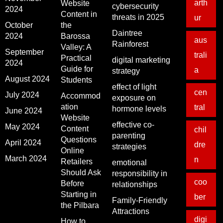
arth
Website
cybersecurity
2024
Content in
threats in 2025
ur
October
the
Daintree
2024
Barossa
aus
Rainforest
Valley: A
September
trali
Practical
digital marketing
2024
Guide for
a
strategy
August 2024
Students
effect of light
cen
July 2024
Accommod
exposure on
ation
tral
hormone levels
June 2024
Website
effective co-
May 2024
Content
chil
parenting
Questions
April 2024
dre
strategies
Online
March 2024
n
Retailers
emotional
Should Ask
responsibility in
coo
Before
relationships
Starting in
ber
Family-Friendly
the Pilbara
Attractions
digi
How to