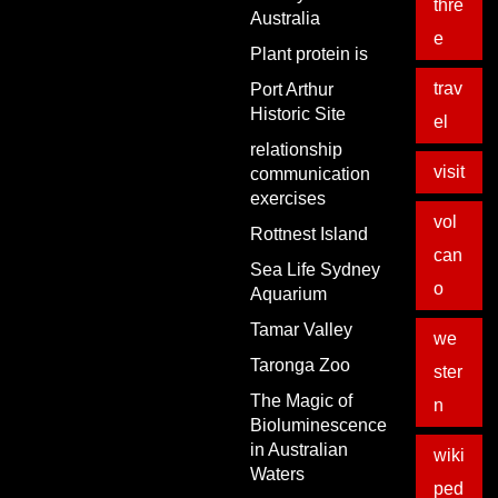
thre
Australia
e
Plant protein is
trav
Port Arthur
Historic Site
el
relationship
visit
communication
exercises
vol
Rottnest Island
can
Sea Life Sydney
o
Aquarium
Tamar Valley
we
Taronga Zoo
ster
The Magic of
n
Bioluminescence
in Australian
wiki
Waters
ped