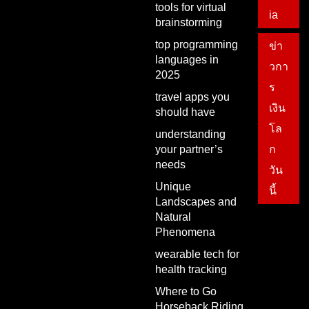
tools for virtual
ia
brainstorming
top programming
ข่า
languages in
วกา
2025
ร
travel apps you
เงิน
should have
โล
understanding
your partner’s
ก
needs
วัน
Unique
นี้
Landscapes and
Natural
Phenomena
wearable tech for
health tracking
Where to Go
Horseback Riding