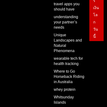
ร
travel apps you
เงิน
should have
โล
understanding
your partner’s
ก
needs
วัน
Unique
นี้
Landscapes and
Natural
Phenomena
wearable tech for
health tracking
Where to Go
Horseback Riding
in Australia
whey protein
Whitsunday
Islands