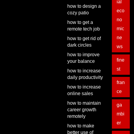
ial
how to design a
eco
cozy patio
no
how to get a
mic
remote tech job
ne
how to get rid of
dark circles
ws
how to improve
fine
your balance
st
how to increase
daily productivity
fran
how to increase
ce
online sales
how to maintain
ga
career growth
mbi
remotely
er
how to make
better use of