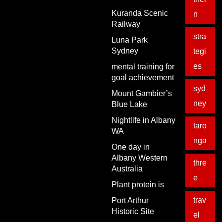
Kuranda Scenic
n
Railway
stra
Luna Park
Sydney
tegi
es
mental training for
goal achievement
syd
Mount Gambier’s
ney
Blue Lake
Nightlife in Albany
taro
WA
nga
One day in
Albany Western
thre
Australia
e
Plant protein is
trav
Port Arthur
Historic Site
el