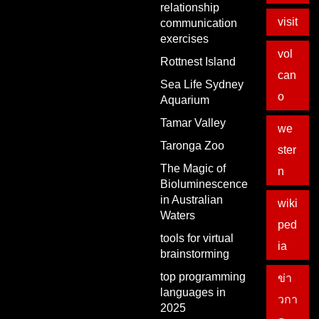
relationship
visit
communication
exercises
vol
Rottnest Island
can
Sea Life Sydney
o
Aquarium
Tamar Valley
we
Taronga Zoo
ster
The Magic of
n
Bioluminescence
in Australian
wiki
Waters
ped
tools for virtual
ia
brainstorming
top programming
ข่า
languages in
วกา
2025