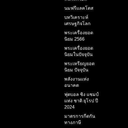
นมฟรีแลคโตส
บทวิเคราะห์
เศรษฐกิจโลก
พระเครื่องยอด
นิยม 2566
พระเครื่องยอด
นิยมในปัจจุบัน
พระเหรียญยอด
นิยม ปัจจุบัน
พลังงานแห่ง
อนาคต
ฟุตบอล ชิง แชมป์
แห่ง ชาติ ยุโรป ปี
2024
มาตรการกีดกัน
ทางภาษี