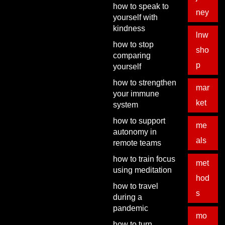
how to speak to
ney
yourself with
kindness
lnw
how to stop
sho
comparing
p
yourself
how to strengthen
mar
your immune
ket
system
how to support
me
autonomy in
als
remote teams
how to train focus
met
using meditation
hod
how to travel
s
during a
pandemic
mo
how to turn