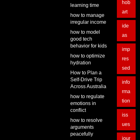
hob
learning time
art
how to manage
irregular income
ide
how to model
as
good tech
behavior for kids
imp
how to optimize
res
hydration
sed
How to Plan a
Self-Drive Trip
info
Across Australia
rma
how to regulate
tion
emotions in
conflict
iss
how to resolve
ues
arguments
peacefully
jour