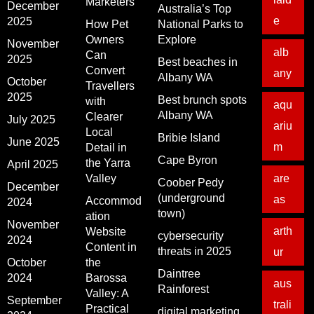
Marketers
December
Australia’s Top
e
2025
How Pet
National Parks to
Owners
Explore
November
alb
Can
2025
Best beaches in
Convert
any
Albany WA
October
Travellers
2025
Best brunch spots
with
aqu
Albany WA
Clearer
July 2025
ariu
Local
Bribie Island
June 2025
m
Detail in
Cape Byron
the Yarra
April 2025
Valley
are
Coober Pedy
December
(underground
as
Accommod
2024
town)
ation
November
arth
Website
cybersecurity
2024
Content in
threats in 2025
ur
October
the
Daintree
2024
Barossa
aus
Rainforest
Valley: A
September
trali
Practical
digital marketing