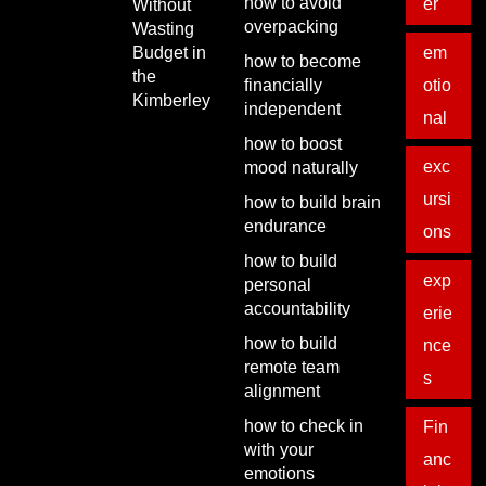
how to avoid
er
Without
overpacking
Wasting
Budget in
em
how to become
the
financially
otio
Kimberley
independent
nal
how to boost
exc
mood naturally
ursi
how to build brain
endurance
ons
how to build
exp
personal
accountability
erie
how to build
nce
remote team
s
alignment
how to check in
Fin
with your
anc
emotions