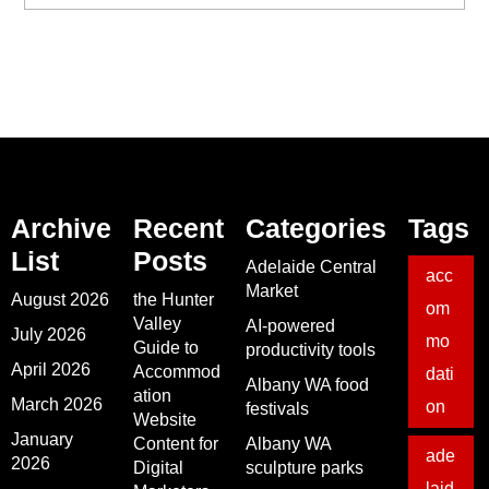
Archive
Recent
Categories
Tags
List
Posts
Adelaide Central
acc
Market
August 2026
the Hunter
om
Valley
AI-powered
July 2026
mo
Guide to
productivity tools
April 2026
Accommod
dati
Albany WA food
ation
March 2026
on
festivals
Website
January
Content for
Albany WA
ade
2026
Digital
sculpture parks
laid