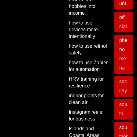
unt
hobbies into
income
offi
how to use
cial
devices more
intentionally
phe
how to use retinol
no
safely
me
how to use Zapier
na
for automation
HRV training for
soc
resilience
iety
indoor plants for
clean air
sou
Instagram reels
th
for business
sou
Islands and
Coastal Areas
ther