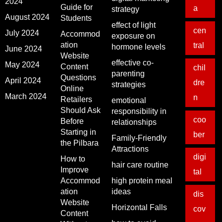
2024
Guide for
a
strategy
August 2024
Students
effect of light
cen
July 2024
Accommod
exposure on
ation
tral
hormone levels
June 2024
Website
effective co-
May 2024
Content
chil
parenting
Questions
April 2024
dre
strategies
Online
March 2024
n
Retailers
emotional
Should Ask
responsibility in
coo
Before
relationships
Starting in
ber
Family-Friendly
the Pilbara
Attractions
digi
How to
hair care routine
Improve
tal
Accommod
high protein meal
ation
ideas
dis
Website
Horizontal Falls
cov
Content