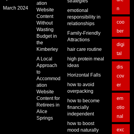
strategies
ation
March 2024
n
Website
emotional
Content
responsibility in
coo
Without
relationships
Wasting
ber
Family-Friendly
Budget in
Attractions
the
digi
Kimberley
hair care routine
tal
A Local
high protein meal
Approach
ideas
dis
to
Horizontal Falls
cov
Accommod
how to avoid
er
ation
overpacking
Website
Content for
em
how to become
Retirees in
financially
otio
Alice
independent
nal
Springs
how to boost
exc
mood naturally