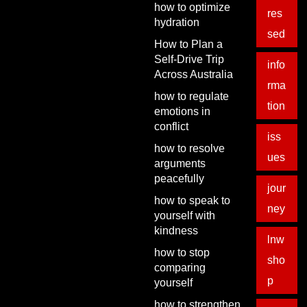
how to optimize
res
hydration
sed
How to Plan a
Self-Drive Trip
info
Across Australia
rma
how to regulate
tion
emotions in
conflict
iss
how to resolve
ues
arguments
peacefully
jour
how to speak to
ney
yourself with
kindness
lnw
how to stop
sho
comparing
p
yourself
how to strengthen