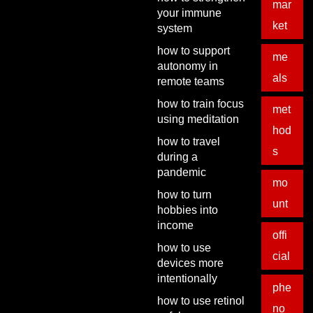
mar
your immune
ket
system
how to support
me
autonomy in
als
remote teams
how to train focus
met
using meditation
hod
how to travel
s
during a
pandemic
mo
how to turn
unt
hobbies into
income
offi
how to use
cial
devices more
intentionally
phe
how to use retinol
no