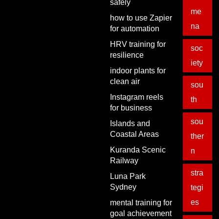
safely
me
how to use Zapier
na
for automation
HRV training for
soc
resilience
iety
indoor plants for
clean air
sou
Instagram reels
th
for business
sou
Islands and
Coastal Areas
ther
Kuranda Scenic
n
Railway
stra
Luna Park
Sydney
tegi
es
mental training for
goal achievement