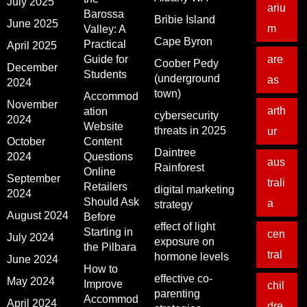
July 2025
ariu
Barossa
Bribie Island
June 2025
m
Valley: A
Cape Byron
Practical
April 2025
Guide for
are
Coober Pedy
December
Students
(underground
as
2024
town)
Accommod
November
arth
ation
cybersecurity
2024
Website
threats in 2025
ur
October
Content
Daintree
2024
Questions
aus
Rainforest
Online
September
trali
Retailers
digital marketing
2024
Should Ask
a
strategy
August 2024
Before
effect of light
Starting in
cen
July 2024
exposure on
the Pilbara
tral
hormone levels
June 2024
How to
effective co-
May 2024
Improve
chil
parenting
Accommod
April 2024
dre