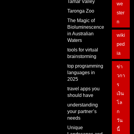
Tamar Valley
we
Taronga Zoo
ster
The Magic of
n
Bioluminescence
in Australian
wiki
Waters
ped
tools for virtual
ia
brainstorming
top programming
ข่า
languages in
วกา
2025
ร
travel apps you
เงิน
should have
โล
understanding
your partner’s
ก
needs
วัน
Unique
นี้