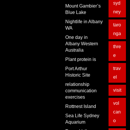
syd
Mount Gambier’s
ney
Blue Lake
Nightlife in Albany
taro
WA
nga
One day in
Albany Western
thre
Australia
e
Plant protein is
trav
Port Arthur
Historic Site
el
relationship
visit
communication
exercises
vol
Rottnest Island
can
Sea Life Sydney
o
Aquarium