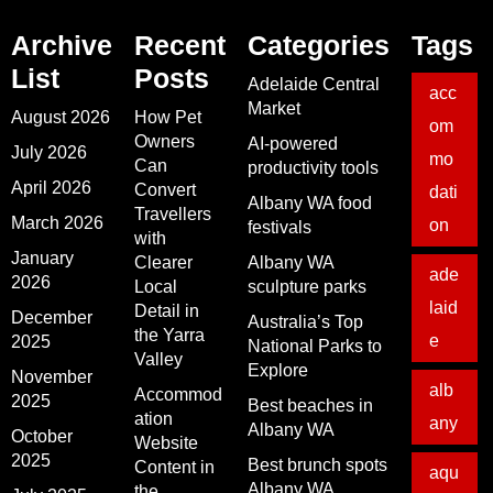
Archive
Recent
Categories
Tags
List
Posts
Adelaide Central
acc
Market
August 2026
How Pet
om
Owners
AI-powered
July 2026
mo
Can
productivity tools
April 2026
Convert
dati
Albany WA food
Travellers
March 2026
on
festivals
with
January
Clearer
Albany WA
ade
2026
Local
sculpture parks
laid
Detail in
December
Australia’s Top
the Yarra
e
2025
National Parks to
Valley
Explore
November
alb
Accommod
2025
Best beaches in
ation
any
Albany WA
October
Website
2025
Best brunch spots
Content in
aqu
Albany WA
the