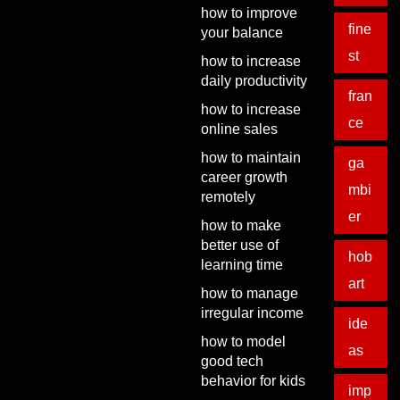
how to improve
fine
your balance
st
how to increase
daily productivity
fran
how to increase
ce
online sales
how to maintain
ga
career growth
mbi
remotely
er
how to make
better use of
hob
learning time
art
how to manage
irregular income
ide
how to model
as
good tech
behavior for kids
imp