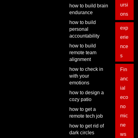
ursi
how to build brain
endurance
ons
how to build
exp
personal
accountability
erie
how to build
nce
remote team
s
alignment
how to check in
Fin
with your
anc
emotions
ial
how to design a
eco
cozy patio
no
how to get a
mic
remote tech job
ne
how to get rid of
dark circles
ws