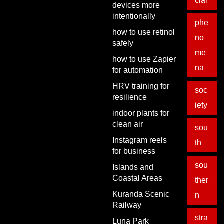
cial
devices more
intentionally
phe
how to use retinol
no
safely
me
how to use Zapier
na
for automation
HRV training for
soc
resilience
iety
indoor plants for
clean air
sou
Instagram reels
th
for business
sou
Islands and
Coastal Areas
ther
Kuranda Scenic
n
Railway
stra
Luna Park