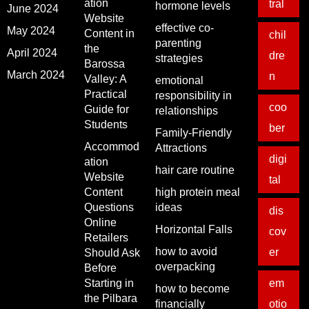
ation
tral
hormone levels
June 2024
Website
effective co-
May 2024
Content in
chil
parenting
the
April 2024
dre
strategies
Barossa
March 2024
n
Valley: A
emotional
Practical
responsibility in
coo
Guide for
relationships
Students
ber
Family-Friendly
Accommod
Attractions
digi
ation
hair care routine
Website
tal
Content
high protein meal
Questions
ideas
dis
Online
Horizontal Falls
cov
Retailers
how to avoid
er
Should Ask
overpacking
Before
Starting in
em
how to become
the Pilbara
financially
otio