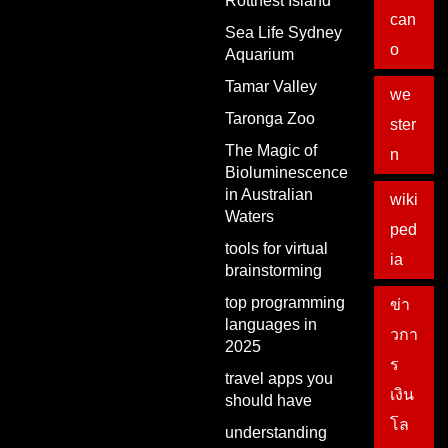
Rottnest Island
can
Sea Life Sydney
o
Aquarium
Tamar Valley
we
Taronga Zoo
ster
The Magic of
n
Bioluminescence
in Australian
wiki
Waters
ped
tools for virtual
ia
brainstorming
top programming
ข่า
languages in
วกา
2025
ร
travel apps you
เงิน
should have
โล
understanding