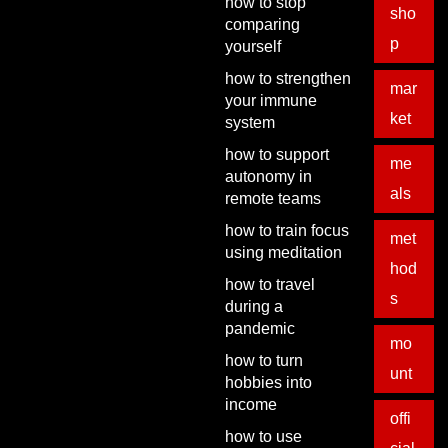
how to stop
sho
comparing
p
yourself
how to strengthen
mar
your immune
ket
system
how to support
me
autonomy in
als
remote teams
how to train focus
met
using meditation
hod
how to travel
s
during a
pandemic
mo
how to turn
unt
hobbies into
income
offi
how to use