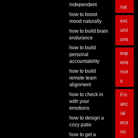
independent
nal
how to boost
exc
mood naturally
ursi
how to build brain
endurance
ons
how to build
exp
personal
accountability
erie
how to build
nce
remote team
s
alignment
how to check in
Fin
with your
anc
emotions
ial
how to design a
eco
cozy patio
no
how to get a