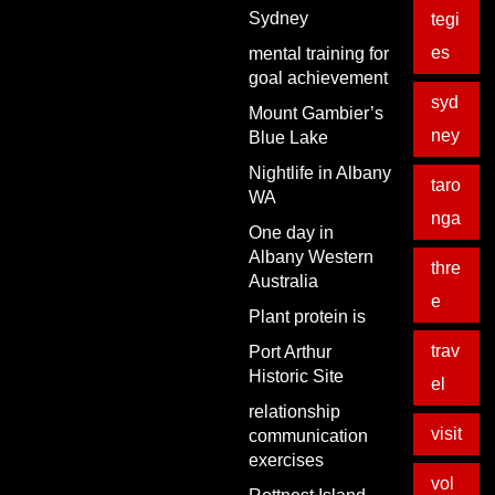
Sydney
tegi
es
mental training for
goal achievement
syd
Mount Gambier’s
ney
Blue Lake
Nightlife in Albany
taro
WA
nga
One day in
Albany Western
thre
Australia
e
Plant protein is
trav
Port Arthur
Historic Site
el
relationship
visit
communication
exercises
vol