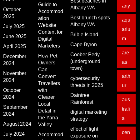
Best beaches in
Guide to
any
Albany WA
October
Accommod
2025
Best brunch spots
ation
aqu
Albany WA
Website
July 2025
ariu
Content for
Bribie Island
June 2025
m
Digital
Cape Byron
Marketers
April 2025
are
Coober Pedy
How Pet
December
(underground
as
Owners
2024
town)
Can
November
arth
Convert
cybersecurity
2024
Travellers
threats in 2025
ur
October
with
Daintree
2024
Clearer
aus
Rainforest
Local
September
trali
Detail in
digital marketing
2024
the Yarra
a
strategy
August 2024
Valley
effect of light
cen
July 2024
Accommod
exposure on