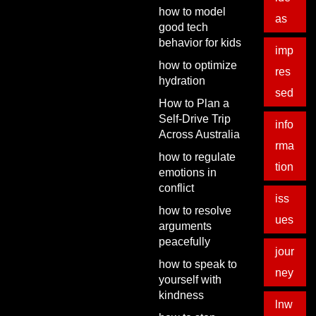
how to model
as
good tech
behavior for kids
imp
how to optimize
res
hydration
sed
How to Plan a
Self-Drive Trip
info
Across Australia
rma
how to regulate
tion
emotions in
conflict
iss
how to resolve
ues
arguments
peacefully
jour
how to speak to
ney
yourself with
kindness
lnw