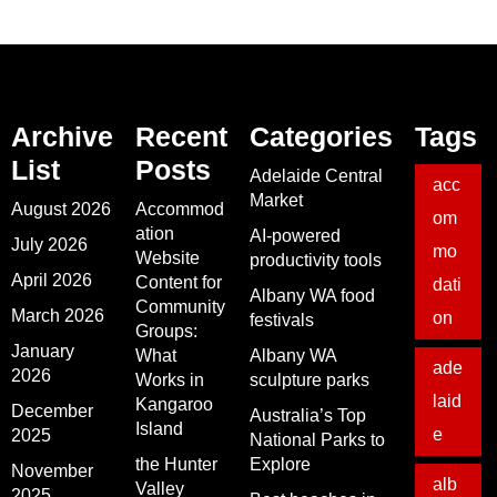
Archive
Recent
Categories
Tags
List
Posts
Adelaide Central
acc
Market
August 2026
Accommod
om
ation
AI-powered
July 2026
mo
Website
productivity tools
April 2026
Content for
dati
Albany WA food
Community
March 2026
on
festivals
Groups:
January
What
Albany WA
ade
2026
Works in
sculpture parks
laid
Kangaroo
December
Australia’s Top
Island
e
2025
National Parks to
the Hunter
Explore
November
alb
Valley
2025