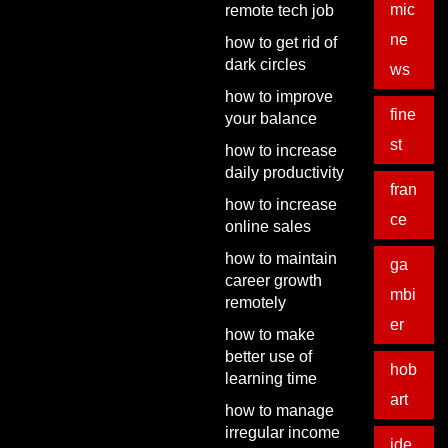
mic
remote tech job
ne
how to get rid of
dark circles
ws
how to improve
fine
your balance
st
how to increase
daily productivity
fran
how to increase
ce
online sales
how to maintain
ga
career growth
mbi
remotely
er
how to make
better use of
hob
learning time
art
how to manage
irregular income
ide